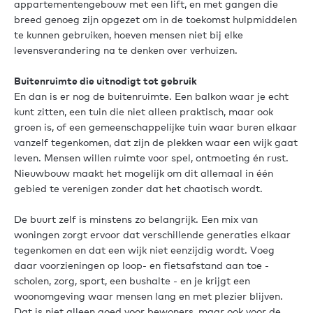
appartementengebouw met een lift, en met gangen die
breed genoeg zijn opgezet om in de toekomst hulpmiddelen
te kunnen gebruiken, hoeven mensen niet bij elke
levensverandering na te denken over verhuizen.
Buitenruimte die uitnodigt tot gebruik
En dan is er nog de buitenruimte. Een balkon waar je echt
kunt zitten, een tuin die niet alleen praktisch, maar ook
groen is, of een gemeenschappelijke tuin waar buren elkaar
vanzelf tegenkomen, dat zijn de plekken waar een wijk gaat
leven. Mensen willen ruimte voor spel, ontmoeting én rust.
Nieuwbouw maakt het mogelijk om dit allemaal in één
gebied te verenigen zonder dat het chaotisch wordt.
De buurt zelf is minstens zo belangrijk. Een mix van
woningen zorgt ervoor dat verschillende generaties elkaar
tegenkomen en dat een wijk niet eenzijdig wordt. Voeg
daar voorzieningen op loop- en fietsafstand aan toe -
scholen, zorg, sport, een bushalte - en je krijgt een
woonomgeving waar mensen lang en met plezier blijven.
Dat is niet alleen goed voor bewoners, maar ook voor de