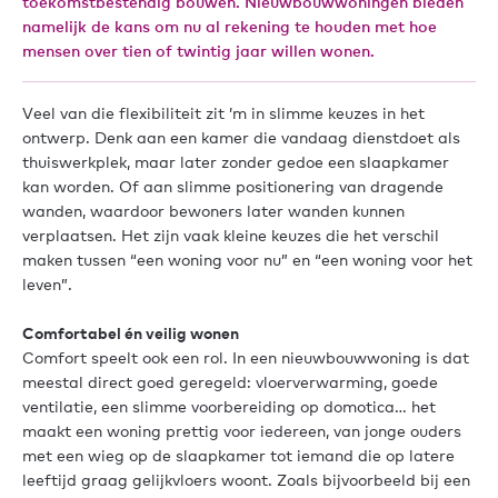
toekomstbestendig bouwen. Nieuwbouwwoningen bieden
namelijk de kans om nu al rekening te houden met hoe
mensen over tien of twintig jaar willen wonen.
Veel van die flexibiliteit zit ’m in slimme keuzes in het
ontwerp. Denk aan een kamer die vandaag dienstdoet als
thuiswerkplek, maar later zonder gedoe een slaapkamer
kan worden. Of aan slimme positionering van dragende
wanden, waardoor bewoners later wanden kunnen
verplaatsen. Het zijn vaak kleine keuzes die het verschil
maken tussen “een woning voor nu” en “een woning voor het
leven”.
Comfortabel én veilig wonen
Comfort speelt ook een rol. In een nieuwbouwwoning is dat
meestal direct goed geregeld: vloerverwarming, goede
ventilatie, een slimme voorbereiding op domotica… het
maakt een woning prettig voor iedereen, van jonge ouders
met een wieg op de slaapkamer tot iemand die op latere
leeftijd graag gelijkvloers woont. Zoals bijvoorbeeld bij een