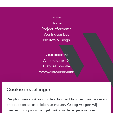
Ga naar
Home
Projectinformatie
Woningaanbod
Nieuws & Blogs
Contactgegevens
Willemsvaart 21
8019 AB Zwolle
www.vanwonen.com
Mijn VanWonen
Cookie instellingen
Interesse
Inloggen
We plaatsen cookies om de site goed te laten functioneren
en bezoekersstatistieken te meten. Graag vragen wij
toestemming voor het gebruik van deze gegevens en