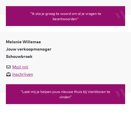
"Ik sta je graag te woord om al je vragen te
beantwoorden"
Melanie Willemse
Jouw verkoopmanager
Schouwbroek
Mail mij
Inschrijven
“Laat mij je helpen jouw nieuwe thuis bij VanWonen te
vinden”