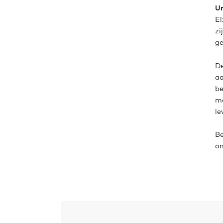
Un
El
zi
ge
De
aa
be
me
le
Be
on