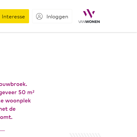
Interesse
Inloggen
houwbroek.
geveer 50 m²
ne woonplek
met de
komt.