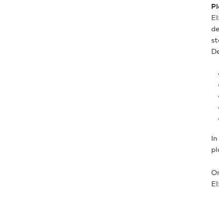
Pl
El
de
st
De
In
pl
On
El