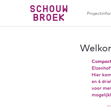
Projectinf
Welko
Compact
Elzenhof
Hier ko
en 4 dri
voor men
mogelijk