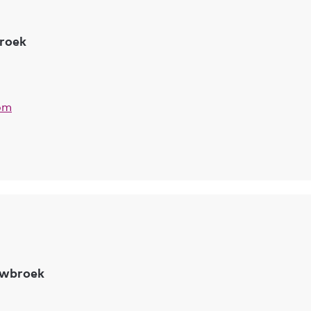
roek
om
uwbroek