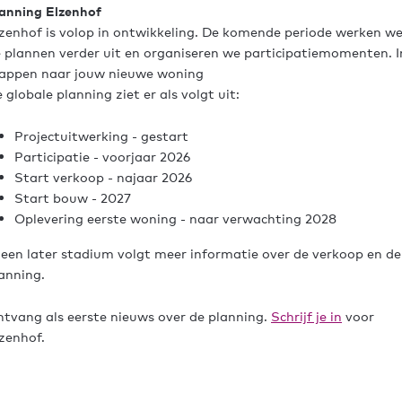
anning Elzenhof
zenhof is volop in ontwikkeling. De komende periode werken w
 plannen verder uit en organiseren we participatiemomenten. I
appen naar jouw nieuwe woning
 globale planning ziet er als volgt uit:
Projectuitwerking - gestart
Participatie - voorjaar 2026
Start verkoop - najaar 2026
Start bouw - 2027
Oplevering eerste woning - naar verwachting 2028
 een later stadium volgt meer informatie over de verkoop en de
anning.
tvang als eerste nieuws over de planning.
Schrijf je in
voor
zenhof.