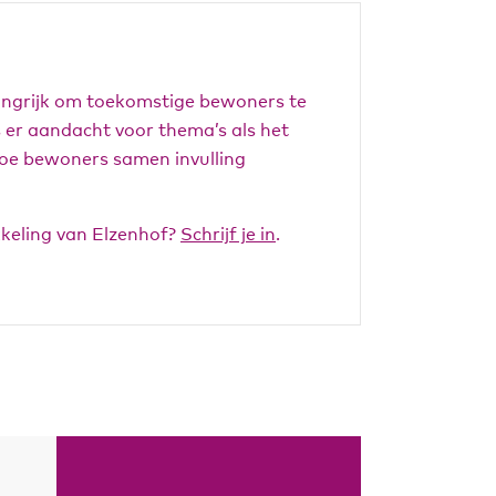
angrijk om toekomstige bewoners te
is er aandacht voor thema’s als het
hoe bewoners samen invulling
kkeling van Elzenhof?
Schrijf je in
.