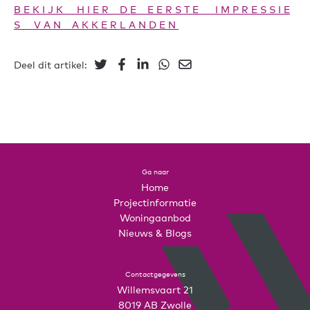
B E K I J K H I E R D E E E R S T E I M P R E S S I E
S V A N A K K E R L A N D E N
Deel dit artikel:
Ga naar
Home
Projectinformatie
Woningaanbod
Nieuws & Blogs
Contactgegevens
Willemsvaart 21
8019 AB Zwolle